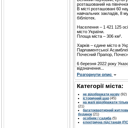
розташований на північном
В місті розташовані 60 на
навчальних закладів, 8 му
бібліотек.
Населення – 1 421 125 осі
місто України.
Площа міста – 306 км².
Харків – єдине місто в Ук
Парламентської Асамблеї
Почесний Прапор, Почесну
6 березня 2022 року Указ
відзначення...
Розгорнути опис
Категорії міста:
не відображати назву
(92)
історичний шар
(45)
на мапі відображати тільк
(21)
багатоквартирний житлов
будинок
(21)
особняк / садиба
(5)
електрична підстанція (ПС