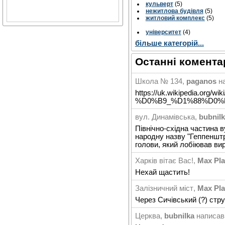
кульверт
(5)
нежитлова будівля
(5)
житловий комплекс
(5)
університет
(4)
більше категорій...
Останні коментар
Школа № 134
,
paganos
н
https://uk.wikipedia.o
%D0%B9_%D1%88%D0%
вул. Динамiвська
,
bubnil
Північно-східна частина в
народну назву "Геппенштр
голови, який лобіював вир
Харків вітає Вас!
,
Max Pl
Нехай щастить!
Залізничний міст
,
Max Pl
Через Сичівський (?) стр
Церква
,
bubnilka
написав 