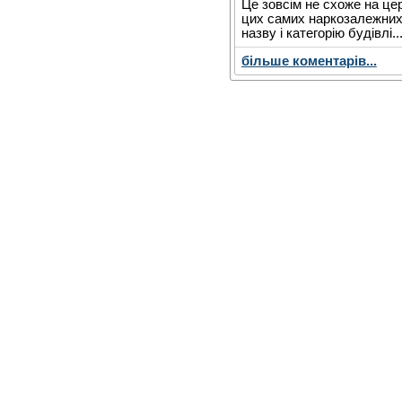
Це зовсім не схоже на це
цих самих наркозалежних.
назву і категорію будівлі..
більше коментарів...