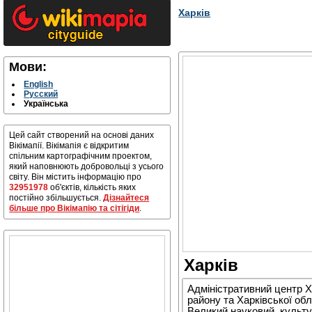
Харків
Мови:
English
Русский
Українська
Цей сайт створений на основі даних
Вікімапії. Вікімапія є відкритим
спільним картографічним проектом,
який наповнюють добровольці з усього
світу. Він містить інформацію про
32951978
об'єктів, кількість яких
постійно збільшується.
Дізнайтеся
більше про Вікімапію та сітігіди
.
Харків
Адміністративний центр Ха
району та Харківської обл
Великий науковий, культу